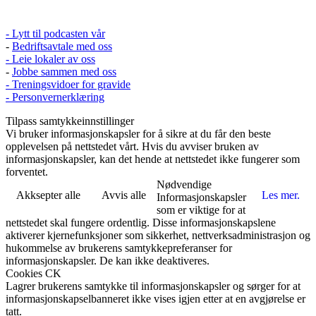
- Lytt til podcasten vår
-
Bedriftsavtale med oss
- Leie lokaler av oss
-
Jobbe sammen med oss
- Treningsvidoer for gravide
- Personvernerklæring
Tilpass samtykkeinnstillinger
Vi bruker informasjonskapsler for å sikre at du får den beste
opplevelsen på nettstedet vårt. Hvis du avviser bruken av
informasjonskapsler, kan det hende at nettstedet ikke fungerer som
forventet.
Nødvendige
Akksepter alle
Avvis alle
Les mer.
Informasjonskapsler
som er viktige for at
nettstedet skal fungere ordentlig. Disse informasjonskapslene
aktiverer kjernefunksjoner som sikkerhet, nettverksadministrasjon og
hukommelse av brukerens samtykkepreferanser for
informasjonskapsler. De kan ikke deaktiveres.
Cookies CK
Lagrer brukerens samtykke til informasjonskapsler og sørger for at
informasjonskapselbanneret ikke vises igjen etter at en avgjørelse er
tatt.