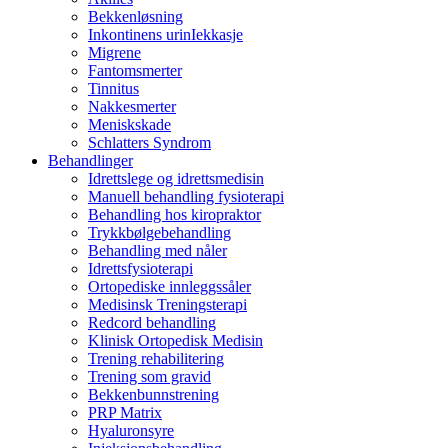
Bekkenløsning
Inkontinens urinIekkasje
Migrene
Fantomsmerter
Tinnitus
Nakkesmerter
Meniskskade
Schlatters Syndrom
Behandlinger
Idrettslege og idrettsmedisin
Manuell behandling fysioterapi
Behandling hos kiropraktor
Trykkbølgebehandling
Behandling med nåler
Idrettsfysioterapi
Ortopediske innleggssåler
Medisinsk Treningsterapi
Redcord behandling
Klinisk Ortopedisk Medisin
Trening rehabilitering
Trening som gravid
Bekkenbunnstrening
PRP Matrix
Hyaluronsyre