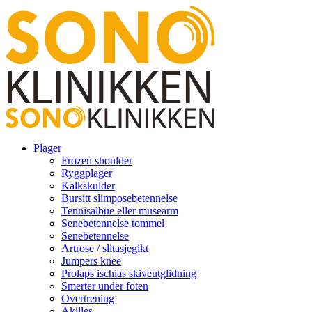
Plager
Frozen shoulder
Ryggplager
Kalkskulder
Bursitt slimposebetennelse
Tennisalbue eller musearm
Senebetennelse tommel
Senebetennelse
Artrose / slitasjegikt
Jumpers knee
Prolaps ischias skiveutglidning
Smerter under foten
Overtrening
Akilles